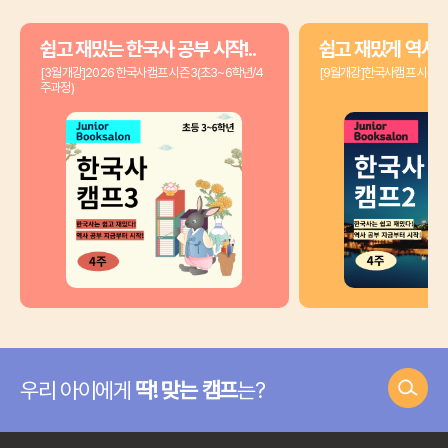
쉽고 재밌는 한국사 공부 시작!..
쉽고 재밌게 역사공
[3월개강]2026 한국사캠프 시즌3(초3~6학년/4
[9월개강]한국사캠프 시즌2(
주과정)
우리 아이에게
딱! 맞는 캠프
는?