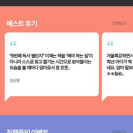
베스트 후기
전체보기
“
“
"6번째 독서 챌린지" 이제는 책을 ‘해야 하는 일’이
겨울특강하면서 
아니라 스스로 찾고 즐기는 시간으로 받아들이는
학년 아이가 책
모습을 볼 때마다 엄마로서 참 흐뭇..
네요. 엄마 말
ㅎㅎ&nb..
김순형
진행중인 이벤트
전체보기