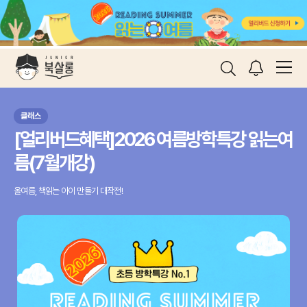
클래스
클
[얼리버드혜택]2026 여름방학특강 읽는여
[
름(7월개강)
월
올여름, 책읽는 아이 만들기 대작전!
한국