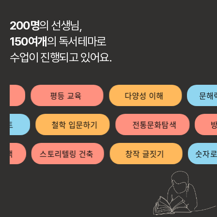
200명
의 선생님,
150여개
의 독서테마로
수업이 진행되고 있어요.
기
평등 교육
다양성 이해
문해력
도슨트
철학 입문하기
전통문화탐색
색
스토리텔링 건축
창작 글짓기
숫자로 