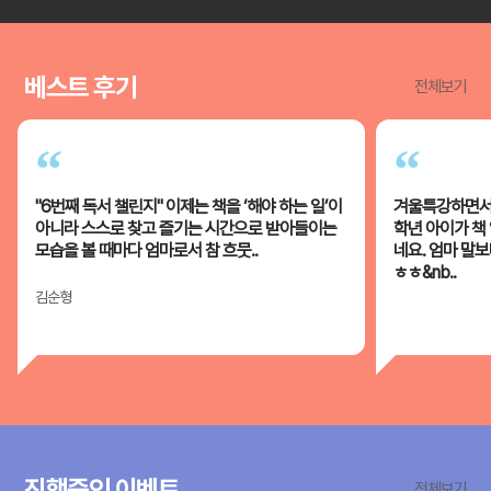
베스트 후기
전체보기
“
“
"6번째 독서 챌린지" 이제는 책을 ‘해야 하는 일’이
겨울특강하면서 
아니라 스스로 찾고 즐기는 시간으로 받아들이는
학년 아이가 책
모습을 볼 때마다 엄마로서 참 흐뭇..
네요. 엄마 말
ㅎㅎ&nb..
김순형
진행중인 이벤트
전체보기