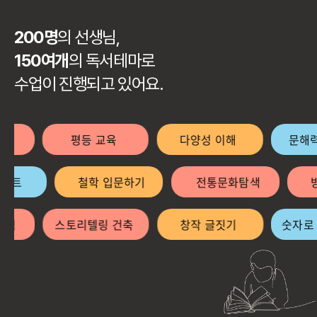
200명
의 선생님,
150여개
의 독서테마로
수업이 진행되고 있어요.
기
평등 교육
다양성 이해
문해력
도슨트
철학 입문하기
전통문화탐색
색
스토리텔링 건축
창작 글짓기
숫자로 