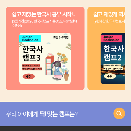
쉽고 재밌는 한국사 공부 시작!..
쉽고 재밌게 역사공
[3월개강]2026 한국사캠프 시즌3(초3~6학년/4
[9월개강]한국사캠프 시즌2(
주과정)
우리 아이에게
딱! 맞는 캠프
는?