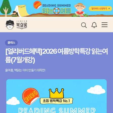
클래스
클
[얼리버드혜택]2026 여름방학특강 읽는여
[
름(7월개강)
월
올여름, 책읽는 아이 만들기 대작전!
한국